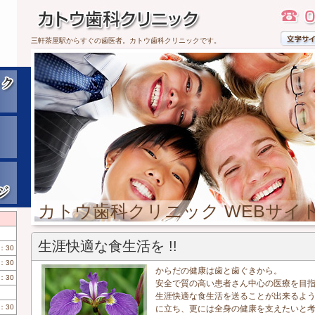
三軒茶屋駅からすぐの歯医者。カトウ歯科クリニックです。
カトウ歯科クリニック WEBサイ
生涯快適な食生活を !!
：30
：30
からだの健康は歯と歯ぐきから。
：30
安全で質の高い患者さん中心の医療を目
生涯快適な食生活を送ることが出来るよ
：30
に立ち、更には全身の健康を支えたいと