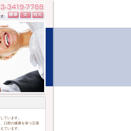
ト
指しています。
う、口腔の健康を保つ立場
考えています。